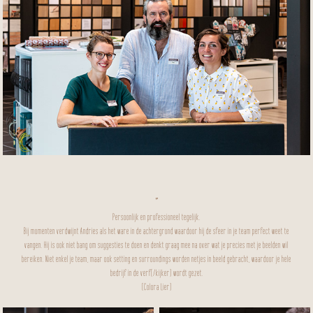
"
Persoonlijk en professioneel tegelijk.
Bij momenten verdwijnt Andries als het ware in de achtergrond waardoor hij de sfeer in je team perfect weet te
vangen. Hij is ook niet bang om suggesties te doen en denkt graag mee na over wat je precies met je beelden wil
bereiken. Niet enkel je team, maar ook setting en surroundings worden netjes in beeld gebracht, waardoor je hele
bedrijf in de verf(/kijker) wordt gezet.
(
Colora Lier
)