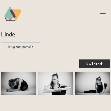
Linde
Terug naar portfolio
Ik wil dit ook!