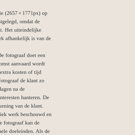
tie (2657 × 1771px) op
stgelegd, omdat de
t. Het uiteindelijke
rk afhankelijk is van de
De fotograaf doet een
enkomst aanvaard wordt
extra kosten of tijd
fotograaf de klant zo
 dagen na de
interesten hanteren. De
kening van de klant.
stiek werk beschouwd en
e fotograaf kan de
nele doeleinden. Als de