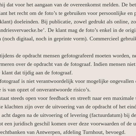
t hij dat voor het aangaan van de overeenkomst melden. De bet
lant het recht om de foto’s te gebruiken voor persoonlijke en 
klant) doeleinden. Bij publicatie, zowel gedrukt als online, zo
andriesvervaecke.be’. De klant mag de foto’s enkel in de ori
 (noch digitaal, noch in geprinte vorm). Commercieel gebruik
r tijdens de opdracht mensen gefotografeerd moeten worden, n
ormeren over de opdracht van de fotograaf. Indien mensen niet
klant dat tijdig aan de fotograaf.
 fotograaf is niet verantwoordelijk voor mogelijke ongevallen 
e is van opzet of onverantwoorde risico’s.
 staat steeds open voor feedback en streeft naar een maximale 
le klachten zijn over de uitvoering van de opdracht of het ein
e acht dagen na de uitvoering of levering (factuurdatum) bij 
tot een juridisch geschil komen over deze voorwaarden of de u
 rechtbanken van Antwerpen, afdeling Turnhout, bevoegd.