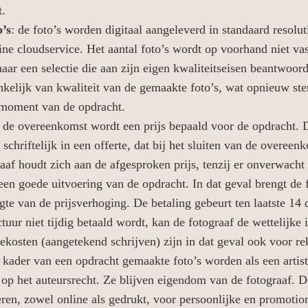
t.
o’s
: de foto’s worden digitaal aangeleverd in standaard resolu
ne cloudservice. Het aantal foto’s wordt op voorhand niet va
 naar een selectie die aan zijn eigen kwaliteitseisen beantwoord
ankelijk van kwaliteit van de gemaakte foto’s, wat opnieuw ste
moment van de opdracht.
j de overeenkomst wordt een prijs bepaald voor de opdracht. 
t schriftelijk in een offerte, dat bij het sluiten van de overe
aaf houdt zich aan de afgesproken prijs, tenzij er onverwacht 
een goede uitvoering van de opdracht. In dat geval brengt de 
gte van de prijsverhoging. De betaling gebeurt ten laatste 14
tuur niet tijdig betaald wordt, kan de fotograaf de wettelijke 
ekosten (aangetekend schrijven) zijn in dat geval ook voor re
et kader van een opdracht gemaakte foto’s worden als een arti
 op het auteursrecht. Ze blijven eigendom van de fotograaf. D
eren, zowel online als gedrukt, voor persoonlijke en promotio