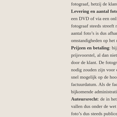
fotograaf, hetzij de klan
Levering en aantal fot
een DVD of via een onli
fotograaf steeds streeft
aantal foto’s is dus afh
omstandigheden op het 
Prijzen en betaling
: bi
prijsvoorstel, al dan nie
door de klant. De fotogr
nodig zouden zijn voor 
snel mogelijk op de hoo
factuurdatum. Als de fac
bijkomende administrati
Auteursrecht
: de in h
vallen dus onder de wet
foto’s dus steeds public